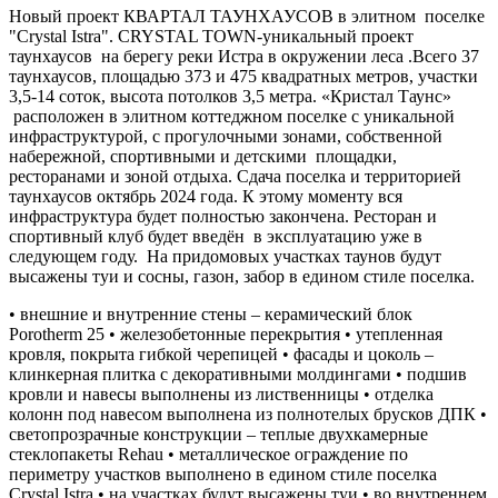
Новый проект КВАРТАЛ ТАУНХАУСОВ в элитном поселке
"Crystal Istra". CRYSTAL TOWN-уникальный проект
таунхаусов на берегу реки Истра в окружении леса .Всего 37
таунхаусов, площадью 373 и 475 квадратных метров, участки
3,5-14 соток, высота потолков 3,5 метра. «Кристал Таунс»
расположен в элитном коттеджном поселке с уникальной
инфраструктурой, с прогулочными зонами, собственной
набережной, спортивными и детскими площадки,
ресторанами и зоной отдыха. Сдача поселка и территорией
таунхаусов октябрь 2024 года. К этому моменту вся
инфраструктура будет полностью закончена. Ресторан и
спортивный клуб будет введён в эксплуатацию уже в
следующем году. На придомовых участках таунов будут
высажены туи и сосны, газон, забор в едином стиле поселка.
• внешние и внутренние стены – керамический блок
Porotherm 25 • железобетонные перекрытия • утепленная
кровля, покрыта гибкой черепицей • фасады и цоколь –
клинкерная плитка с декоративными молдингами • подшив
кровли и навесы выполнены из лиственницы • отделка
колонн под навесом выполнена из полнотелых брусков ДПК •
светопрозрачные конструкции – теплые двухкамерные
стеклопакеты Rehau • металлическое ограждение по
периметру участков выполнено в едином стиле поселка
Crystal Istra • на участках будут высажены туи • во внутреннем