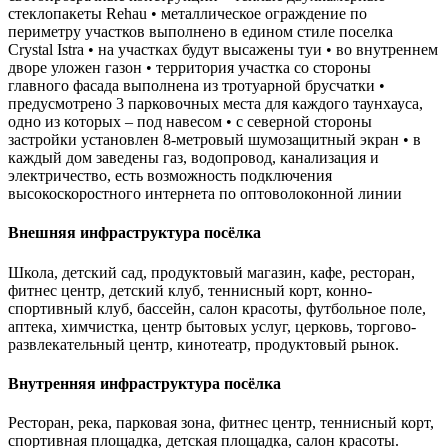
стеклопакеты Rehau • металлическое ограждение по
периметру участков выполнено в едином стиле поселка
Crystal Istra • на участках будут высажены туи • во внутреннем
дворе уложен газон • территория участка со стороны
главного фасада выполнена из тротуарной брусчатки •
предусмотрено 3 парковочных места для каждого таунхауса,
одно из которых – под навесом • с северной стороны
застройки установлен 8-метровый шумозащитный экран • в
каждый дом заведены газ, водопровод, канализация и
электричество, есть возможность подключения
высокоскоростного интернета по оптоволоконной линии
Внешняя инфраструктура посёлка
Школа, детский сад, продуктовый магазин, кафе, ресторан,
фитнес центр, детский клуб, теннисный корт, конно-
спортивный клуб, бассейн, салон красоты, футбольное поле,
аптека, химчистка, центр бытовых услуг, церковь, торгово-
развлекательный центр, кинотеатр, продуктовый рынок.
Внутренняя инфраструктура посёлка
Ресторан, река, парковая зона, фитнес центр, теннисный корт,
спортивная площадка, детская площадка, салон красоты.