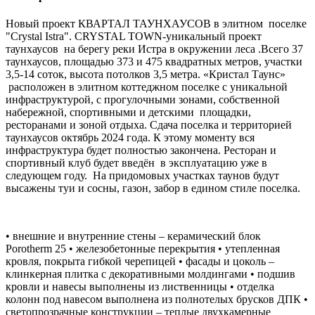
Новый проект КВАРТАЛ ТАУНХАУСОВ в элитном поселке
"Crystal Istra". CRYSTAL TOWN-уникальный проект
таунхаусов на берегу реки Истра в окружении леса .Всего 37
таунхаусов, площадью 373 и 475 квадратных метров, участки
3,5-14 соток, высота потолков 3,5 метра. «Кристал Таунс»
расположен в элитном коттеджном поселке с уникальной
инфраструктурой, с прогулочными зонами, собственной
набережной, спортивными и детскими площадки,
ресторанами и зоной отдыха. Сдача поселка и территорией
таунхаусов октябрь 2024 года. К этому моменту вся
инфраструктура будет полностью закончена. Ресторан и
спортивный клуб будет введён в эксплуатацию уже в
следующем году. На придомовых участках таунов будут
высажены туи и сосны, газон, забор в едином стиле поселка.
• внешние и внутренние стены – керамический блок
Porotherm 25 • железобетонные перекрытия • утепленная
кровля, покрыта гибкой черепицей • фасады и цоколь –
клинкерная плитка с декоративными молдингами • подшив
кровли и навесы выполнены из лиственницы • отделка
колонн под навесом выполнена из полнотелых брусков ДПК •
светопрозрачные конструкции – теплые двухкамерные