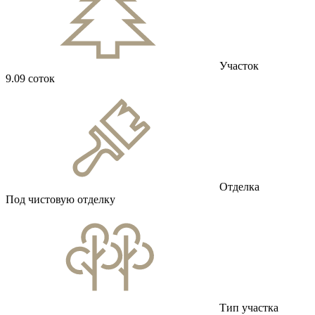
Участок
9.09 соток
Отделка
Под чистовую отделку
Тип участка