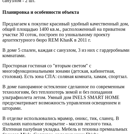
санузлом - 2 шт.
Планировка и особенности объекта
Предлагаем к покупке красивый удобный качественный дом,
общей площадью 1400 кв.м., расположенный на приватном
участке 30 соток, построен по уникальному проекту
архитектурного бюро REM KhasК в 2011 г.
В доме 5 спален, каждая с санузлом, 3 из них с гардеробными
комнатами.
Просторная гостиная со "вторым светом" с
многофункциональными зонами (детская, кабинетная,
столовая). Есть зона СПА: соляная комната, хамам, спортзал.
В доме панорамное остекление сделанное по современным
технологиям, без теплопотерь зимой и без попадания
ультрафиолета летом. Умный дом INELS SMART HOME
предусматривает возможность управления освещением и
шторами.
В отделке использовались мрамор, оникс, тик, сланец. В
спальнях напольное покрытие - массив лесного тика.
Яхтенная палубная укладка. Мебель и техника премиальных