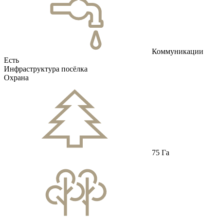
Коммуникации
Есть
Инфраструктура посёлка
Охрана
75 Га