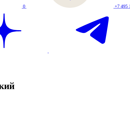
0
+7 495 
кий